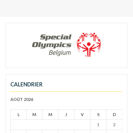
CALENDRIER
AOÛT 2026
L
M
M
J
V
S
D
1
2